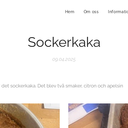
Hem
Om oss
Informati
Sockerkaka
09.04.2025
rkaka. Det blev två smaker, citron och apelsin