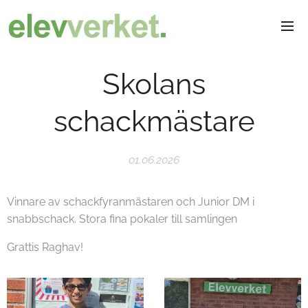
Skolans
schackmästare
01.06.2026
Vinnare av schackfyranmästaren och Junior DM i
snabbschack. Stora fina pokaler till samlingen
Grattis Raghav!