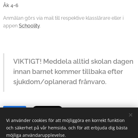
Åk 4-6
Anmälan görs via mail till respektive klasslärare eller i
appen
Schoolity
.
VIKTIGT! Meddela alltid skolan dagen
innan barnet kommer tillbaka efter
sjukdom/oplanerad frånvaro.
Share
Vi använder cookies för att möjliggöra en korrekt funktion
och säkerhet på vår hemsida, och för att erbjuda dig bästa
möjliga användarupplevelse.