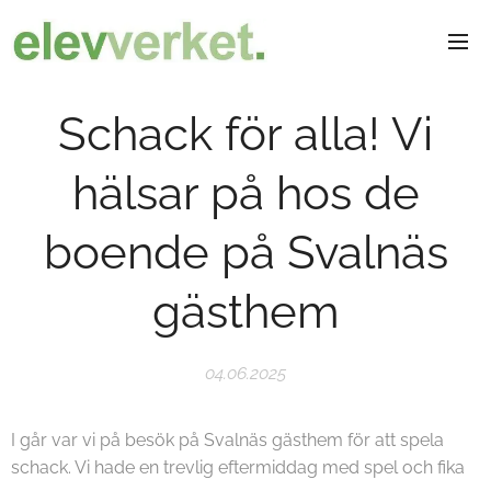
Schack för alla! Vi
hälsar på hos de
boende på Svalnäs
gästhem
04.06.2025
I går var vi på besök på Svalnäs gästhem för att spela
schack. Vi hade en trevlig eftermiddag med spel och fika