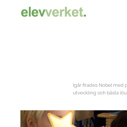
Igår firades Nobel med po
utveckling och bästa ill