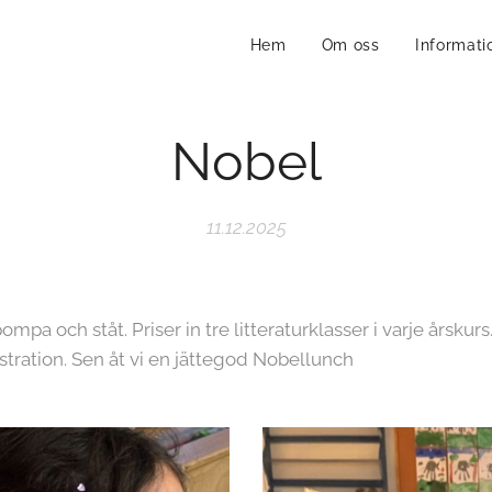
Hem
Om oss
Informati
Nobel
11.12.2025
mpa och ståt. Priser in tre litteraturklasser i varje årskurs
ustration. Sen åt vi en jättegod Nobellunch