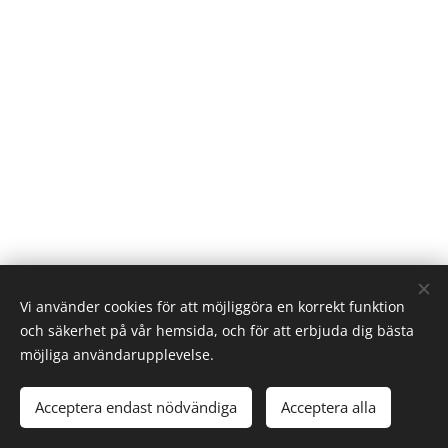
Vi använder cookies för att möjliggöra en korrekt funktion
och säkerhet på vår hemsida, och för att erbjuda dig bästa
möjliga användarupplevelse.
© 2026 Elevverket | Alla rättigheter reserverade.
Acceptera endast nödvändiga
Acceptera alla
Cookies