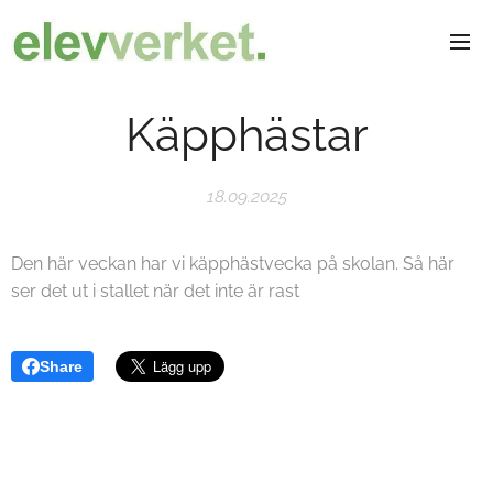
Käpphästar
18.09.2025
Den här veckan har vi käpphästvecka på skolan. Så här
ser det ut i stallet när det inte är rast
Share