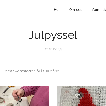
Hem
Om oss
Informati
Julpyssel
11.12.2025
den är i full gång