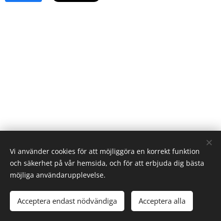
Vi använder cookies för att möjliggöra en korrekt funktion
och säkerhet på vår hemsida, och för att erbjuda dig bästa
möjliga användarupplevelse.
© 2026 Elevverket | Alla rättigheter reserverade.
Acceptera endast nödvändiga
Acceptera alla
Cookies