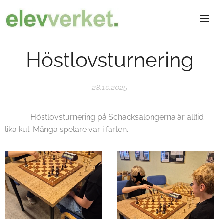
Höstlovsturnering
28.10.2025
Höstlovsturnering på Schacksalongerna är alltid
lika kul. Många spelare var i farten.