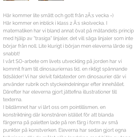
Här kommer lite smått och gott från 2Å;s vecka =)
Här kommer en inblick i klass 2 Å:s skolvecka. I
matematiken har vi bland annat övat på mätandets princip
med hjälp av "trasiga" linjaler, det vill säga linjaler som inte
börjar från noll. Lite klurigt i början men eleverna lärde sig
snabbt!
I vårt SO-arbete om livets utveckling på jorden har vi
kommit fram till dinosauriernas tid, en riktigt spännande
tidsålder! Vi har skrivit faktatexter om dinosaurier där vi
använder rubrik och styckeindelningar efter innehållet.
Därefter har eleverna gjort jättefina illustrationer till
texterna.
I bildämnet har vi lärt oss om pointillismen, en
konstriktning där konstnären istället för att blanda
färgerna på paletten lade på ren färg i form av små
punkter på konstverken. Eleverna har sedan gjort egna