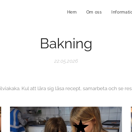
Hem
Om oss
Informati
Bakning
22.05.2026
ul att lära sig läsa recept, samarbeta och se resu