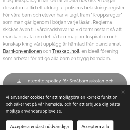
integritetspolicy innan de får arbeta hos oss. Vi begär
dessutom alltid ett utdrag ur polisens belastningsregister.
För våra barn och elever har vi tagit fram "Kroppsregler"
som man går igenom i början varje läsår . Reglerna
skickas även till vårdnadshavarna vid terminsstart så att
man kan prata om det på hemmaplan. Inspiration och
kunskap kring vårt upplägg är hämtad från bland annat
Barnkonventionen
och
Treskablinoll
, en ideell förening
som arbetar för att ge alla barn en trygg barndom.
Integritetspolicy för Småbarnsskolan och
Elevverket
Vi använder cookies för att möjliggöra en korrekt funktion
och säkerhet på vår hemsida, och för att erbjuda dig bästa
möjliga användarupplevelse.
© 2026 Elevverket | Alla rättigheter reserverade.
Acceptera endast nödvändiga
Acceptera alla
Cookies