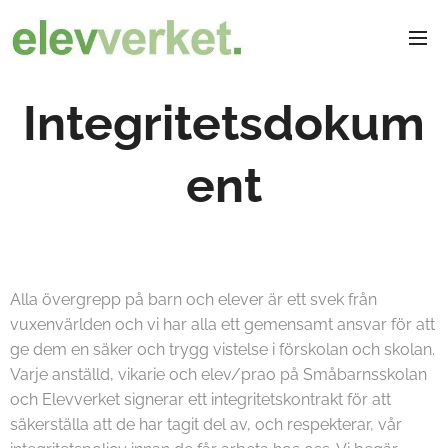
Integritetsdokum
ent
Alla övergrepp på barn och elever är ett svek från
vuxenvärlden och vi har alla ett gemensamt ansvar för att
ge dem en säker och trygg vistelse i förskolan och skolan.
Varje anställd, vikarie och elev/prao på Småbarnsskolan
och Elevverket signerar ett integritetskontrakt för att
säkerställa att de har tagit del av, och respekterar, vår