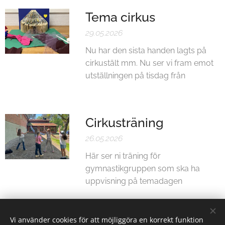
Tema cirkus
29.05.2026
Nu har den sista handen lagts på
cirkustält mm. Nu ser vi fram emot
utställningen på tisdag från
Cirkusträning
26.05.2026
Här ser ni träning för
gymnastikgruppen som ska ha
uppvisning på temadagen
Gamla inlägg
Vi använder cookies för att möjliggöra en korrekt funktion