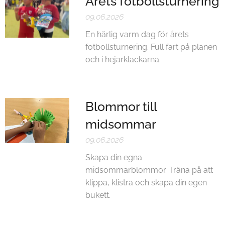
Årets fotbollsturnering
09.06.2026
En härlig varm dag för årets
fotbollsturnering. Full fart på planen
och i hejarklackarna.
Blommor till
midsommar
09.06.2026
Skapa din egna
midsommarblommor. Träna på att
klippa, klistra och skapa din egen
bukett.