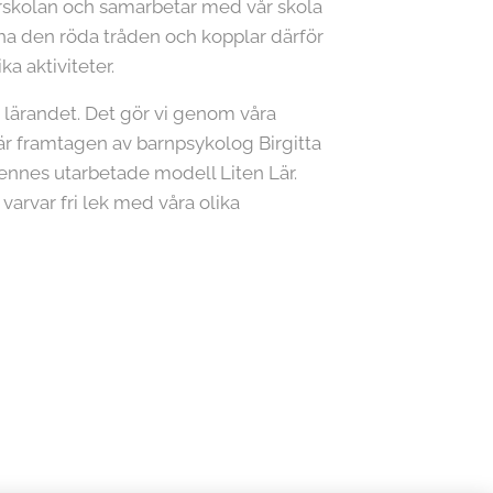
örskolan och samarbetar med vår skola
t ha den röda tråden och kopplar därför
a aktiviteter.
ga lärandet. Det gör vi genom våra
 är framtagen av barnpsykolog Birgitta
ennes utarbetade modell Liten Lär.
 varvar fri lek med våra olika