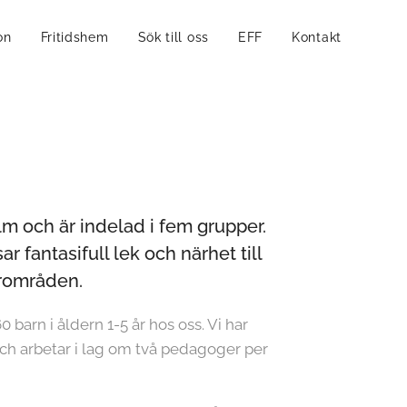
on
Fritidshem
Sök till oss
EFF
Kontakt
olm och är indelad i fem grupper.
r fantasifull lek och närhet till
urområden.
barn i åldern 1-5 år hos oss. Vi har
 och arbetar i lag om två pedagoger per