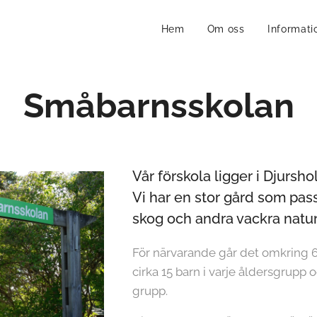
Hem
Om oss
Informati
Småbarnsskolan
Vår förskola ligger i Djursh
Vi har en stor gård som passa
skog och andra vackra nat
För närvarande går det omkring 60 
cirka 15 barn i varje åldersgrupp
grupp.