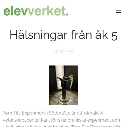
Hälsningar från åk 5
23.04.2024
Tom Tits Experiment i Södertälje är ett interaktivt
vetenskapscenter känt för sina praktiska experiment och